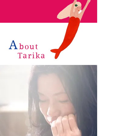
A
bout
Tarika