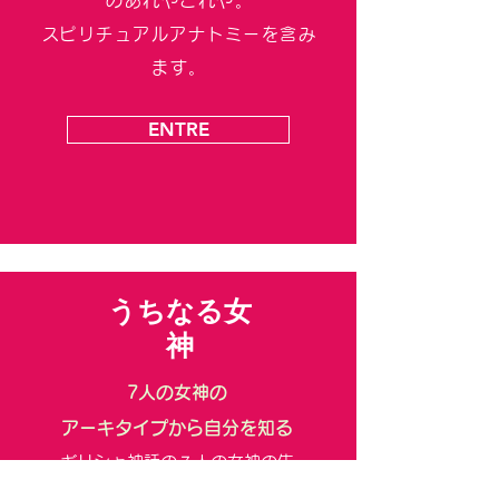
のあれやこれや。
​スピリチュアルアナトミーを含み
ます。
ENTRE
​​うちなる女
神
7人の女神の
アーキタイプから自分を知る
ギリシャ神話の７人の女神の生
き方が、実は自分の人生のパタ