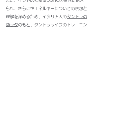
また、
インドの神秘家OSHO
の瞑想に魅入
られ、さらに性エネルギーについての瞑想と
理解を深めるため、イタリア人の
タントラの
師ラダ
のもと、タントラライフのトレーニン
グを日本とイタリアで 修了。心と身体の癒
しの仕組みを学ぶため、
BIPS（心身統合セ
ラピー）
の４年間のトレーニングを修了。
2007年より現在も続く、性・性・聖の統合
のためのワークショップ「女神の集い・
Torilogy」を東京、札幌、新潟、山梨、大
阪、広島、イタリア、インドなどで、のべ
5000人を超える女性たちとともに踊り、時
には涙しながら語り合い、ダンスや気功、瞑
想を通して、性と体の健康、心の自由とスピ
リチュアリティの繋がり、タオの叡智と実践