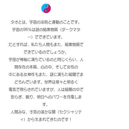
タオとは、宇宙の法則と運動のことです。
​宇宙の96％は謎の暗黒物質〈ダークマタ
ー〉でできています。
だとすれば、私たち人間もまた、暗黒物質で
できているのでしょうか。
宇宙が神秘に満ちているのと同じくらい、人
間存在の本質、心の中、そして女性の
中にある女神性もまた、謎に満ちた暗闇でま
どろんでいます。世界は煌々と明るく
電気で照らされていますが、人は暗闇の中で
安らぎ、眠り、明日へのパワーを充電しま
す。
人間みな、子宮の温かな闇〈セクシャリテ
ィ〉から生まれてきたのです！