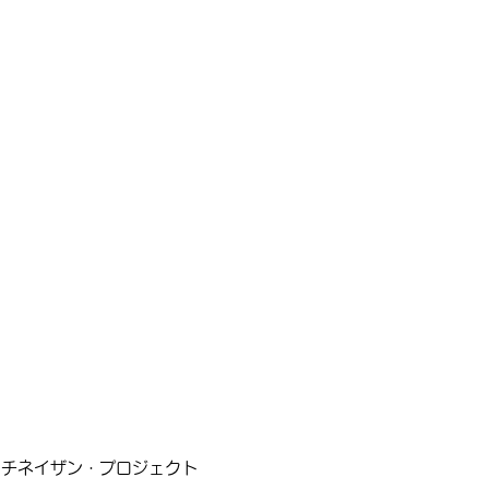
チネイザン・プロジェクト