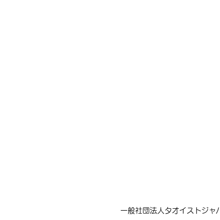
一般社団法人タオイストジャ