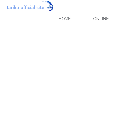
Tarika official site
HOME
ONLINE